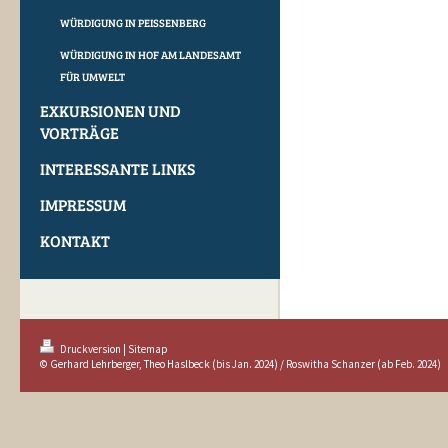
WÜRDIGUNG IN PEISSENBERG
WÜRDIGUNG IN HOF AM LANDESAMT
FÜR UMWELT
EXKURSIONEN UND
VORTRÄGE
INTERESSANTE LINKS
IMPRESSUM
KONTAKT
Druckversion
|
Sitemap
© Gerhard Lehrberger, Theo Haslbeck (bis Jan. 2024) / Roswitha Schanzer (ab Feb. 2024)