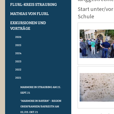
FLURL-KREIS STRAUBING
Start unter/vo
MATHIAS VON FLURL
Schule
EXKURSIONEN UND
VORTRÄGE
2026
2025
2024
2023
2022
2021
MARMORE IN STRAUBING AM 25.
SEPT. 21
"MARMORE IN BAYERN" - REGION
OBERFRANKEN/BAYREUTH AM
02./03. OKT. 21