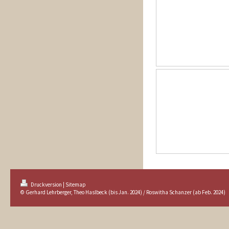
Druckversion
|
Sitemap
© Gerhard Lehrberger, Theo Haslbeck (bis Jan. 2024) / Roswitha Schanzer (ab Feb. 2024)