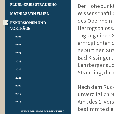
FLURL-KREIS STRAUBING
Der Höhepunkt
Wissenschaftli
MATHIAS VON FLURL
des Oberrheini
EXKURSIONEN UND
Herzogschloss. 
VORTRÄGE
Tagung einen G
2026
ermöglichten d
2025
gebürtigen Str
2024
Bad Kissingen
2023
Lehrberger auc
2022
Straubing, die 
2021
Nach dem Rückt
2020
unverzüglich 
2019
Amt des 1. Vors
2018
bestimmte die
STEINE DER STADT IN REGENSBURG