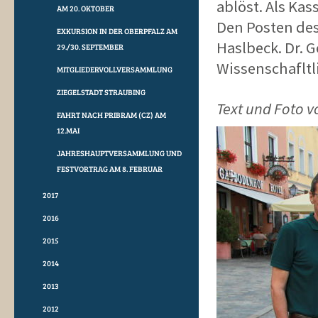
ablöst. Als Ka
AM 20. OKTOBER
Den Posten de
EXKURSION IN DER OBERPFALZ AM
Haslbeck. Dr. 
29./30. SEPTEMBER
Wissenschafltl
MITGLIEDERVOLLVERSAMMLUNG
ZIEGELSTADT STRAUBING
Text und Foto v
FAHRT NACH PRIBRAM (CZ) AM
12.MAI
JAHRESHAUPTVERSAMMLUNG UND
FESTVORTRAG AM 8. FEBRUAR
2017
2016
2015
2014
2013
2012