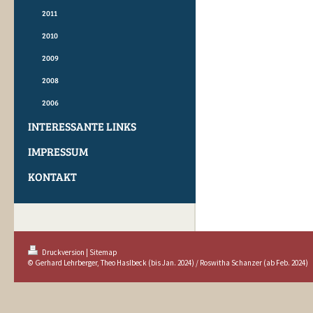
2011
2010
2009
2008
2006
INTERESSANTE LINKS
IMPRESSUM
KONTAKT
Druckversion
|
Sitemap
© Gerhard Lehrberger, Theo Haslbeck (bis Jan. 2024) / Roswitha Schanzer (ab Feb. 2024)