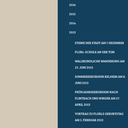
2016
2015
2014
2013
STEINE DER STADT AM 7. DEZEMBER
FLURL-SCHULE AN DER TUM
WALDKUNDLICHE WANDERUNG AM
22. JUNI 2013
SOMMEREXKURSION KELHEIM AM 8.
JUNI 2013
FRÜHJAHRSEXKURSION NACH
FLINTBACH UND WINZER AM 27.
APRIL 2013
VORTRAG ZU FLURLS GEBURTSTAG
AM 5. FEBRUAR 2013