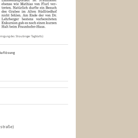
ehmigung des Straubinger Tagblatts)
 Auflösung
nstraße)