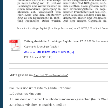
Bericht im Straubinger Tagblatt (Straubinger Rundschau) vom 27.10.2012, S. 38 (mit frdl. Gen
Zeitungsbericht im Straubinger Tagblatt vom 27.10.2012 in besserer
Copyright: Straubinger Tagblatt
2012-10-27_Straubinger Tagblatt_Bericht.[...]
PDF-Dokument [996.5 KB]
Mittagessen im
Gasthof "Zum Fraunhofer"
Die Exkursion umfasste folgende Stationen:
1. Deutsches Museum
2. Haus des Lehrherren Fraunhofers im Viereckgässchen (heute Wei
3. Rathaus München: Monachia Gemälde